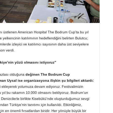
ını üstlenen American Hospital The Bodrum Cup’ta bu yıl
e yelkencinin katılımının hedeflendiğini belirten Bulutcu;
erde izleyici ve katılımcı sayısının daha üst seviyelere
on verdi.
iye’nin yüzü olmasını istiyoruz”
azlası olduğuna
değinen The Bodrum Cup
n Uysal ise organizasyona ilişkin şu bilgileri aktardı:
ni ekleyerek yolumuza devam ediyoruz. Festivalimizin
, bu yıl bu rakamın 10.000 olmasını bekliyoruz. Bodrum’un
k. Denizcilerle birlikte Kisebükü’nde oluşturduğumuz sevgi
an Türkiye’nin tanıtımı için kullanıldı. Etkinliğimiz,
çin en önemli fırsatlardan biridir. Her yönüyle büyük bir