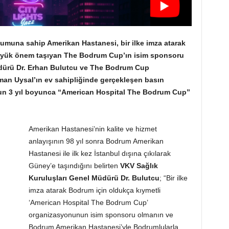
muna sahip Amerikan Hastanesi, bir ilke imza atarak
büyük önem taşıyan The Bodrum Cup’ın isim sponsoru
üdürü Dr. Erhan Bulutcu ve The Bodrum Cup
an Uysal’ın ev sahipliğinde gerçekleşen basın
un 3 yıl boyunca “American Hospital The Bodrum Cup”
Amerikan Hastanesi’nin kalite ve hizmet
anlayışının 98 yıl sonra Bodrum Amerikan
Hastanesi ile ilk kez İstanbul dışına çıkılarak
Güney’e taşındığını belirten
VKV Sağlık
Kuruluşları Genel Müdürü Dr. Bulutcu
; “Bir ilke
imza atarak Bodrum için oldukça kıymetli
‘American Hospital The Bodrum Cup’
organizasyonunun isim sponsoru olmanın ve
Bodrum Amerikan Hastanesi’yle Bodrumlularla