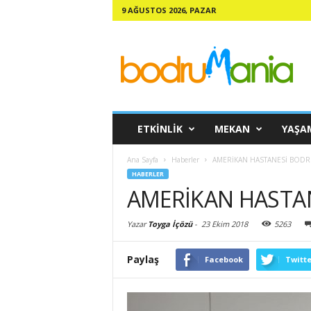
9 AĞUSTOS 2026, PAZAR
ETKINLIK
MEKAN
YAŞA
Ana Sayfa
Haberler
AMERİKAN HASTANESİ BOD
HABERLER
AMERİKAN HASTA
Yazar
Toyga İçözü
-
23 Ekim 2018
5263
Paylaş
Facebook
Twitte