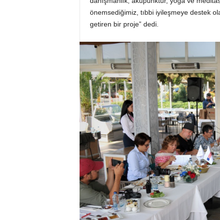
danışmanlık, akupunktur, yoga ve medita
önemsediğimiz, tıbbi iyileşmeye destek ol
getiren bir proje” dedi.