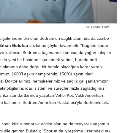
Dr. Erhan Bulutcu
gelerinden biri olan Bodrum’un sağlık alanında da cazibe
 Erhan Bulutcu
sözlerine şöyle devam etti: “Bugüne kadar
 ve kalitesini Bodrum’a taşımamız konusunda yoğun talepler
da yeni bir hastane inşa etmek yerine, burada belli
n almanın daha doğru bir hamle olacağına karar verdik.
umuz, 1000’i aşkın hemşiremiz, 1500’ü aşkın idari
yiz. Doktorlarımız, hemşirelerimiz ve sağlık çalışanlarımızın
knolojilerini, idari sistem ve süreçlerimizle sağladığımız
erika standartlarında yaşatan Vehbi Koç Vakfı Amerikan
ve kalitemizi Bodrum Amerikan Hastanesi’yle Bodrumlularla
, spor, kültür-sanat ve eğitim alanına da taşıyarak yaşamın
i dile getiren Bulutcu; “Sporun da iyileştirme üzerindeki etki