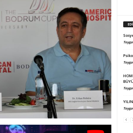
ED
Sosye
Toyga
Psiko
Toyga
HOME
BÜYÜ
Toyga
YILI
Toyga