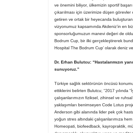
ve önemini biliyor, ülkemizin sportif başar
çıkarılması için üzerimize düşen görevler
getiren ve ortak bir heyecanda buluşturan
vizyonumuz kapsamında Akdeniz’in en büy
sponsorluğumuzun manevi değeri de olduk
Bodrum Cup, bir ilki gerçekleştirerek bu
Hospital The Bodrum Cup’ olarak deniz ve
Dr. Erhan Bulutcu: “
Hastalarımızın yanı
sunuyoruz.”
Türkiye sağlık sektörünün öncüsü konumu
ettiklerini belirten Bulutcu; “2017 yılında 
çalışanlarımızın fiziksel, zihinsel ve ruhsa
yaklaşımları benimseyen Code Lotus projes
Anderson gibi alanında lider pek çok hast
yoğun stres altındaki çalışanlarımıza hem
Homeopati, biofeedback, kayropraktik, müz