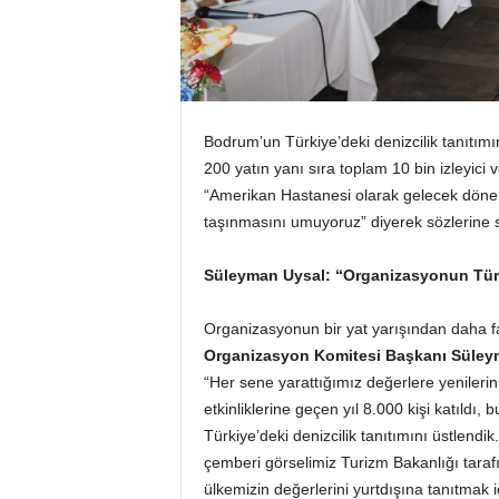
Bodrum’un Türkiye’deki denizcilik tanıtım
200 yatın yanı sıra toplam 10 bin izleyici v
“Amerikan Hastanesi olarak gelecek döneml
taşınmasını umuyoruz” diyerek sözlerine s
Süleyman Uysal: “Organizasyonun Türk
Organizasyonun bir yat yarışından daha f
Organizasyon
Komitesi Başkanı Süleyma
“Her sene yarattığımız değerlere yenileri
etkinliklerine geçen yıl 8.000 kişi katıldı
Türkiye’deki denizcilik tanıtımını üstlendi
çemberi görselimiz Turizm Bakanlığı tarafınd
ülkemizin değerlerini yurtdışına tanıtmak i