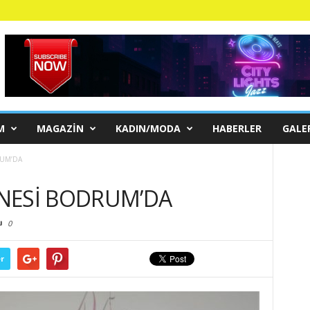
M
MAGAZIN
KADIN/MODA
HABERLER
GALE
RUM’DA
NESİ BODRUM’DA
0
r