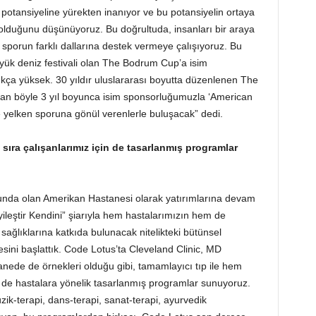
ı potansiyeline yürekten inanıyor ve bu potansiyelin ortaya
 olduğunu düşünüyoruz. Bu doğrultuda, insanları bir araya
 sporun farklı dallarına destek vermeye çalışıyoruz. Bu
ük deniz festivali olan The Bodrum Cup’a isim
ça yüksek. 30 yıldır uluslararası boyutta düzenlenen The
ndan böyle 3 yıl boyunca isim sponsorluğumuzla ‘American
 yelken sporuna gönül verenlerle buluşacak” dedi.
 sıra çalışanlarımız için de tasarlanmış programlar
nda olan Amerikan Hastanesi olarak yatırımlarına devam
“İyileştir Kendini” şiarıyla hem hastalarımızın hem de
l sağlıklarına katkıda bulunacak nitelikteki bütünsel
ini başlattık. Code Lotus’ta Cleveland Clinic, MD
anede de örnekleri olduğu gibi, tamamlayıcı tıp ile hem
 de hastalara yönelik tasarlanmış programlar sunuyoruz.
ik-terapi, dans-terapi, sanat-terapi, ayurvedik