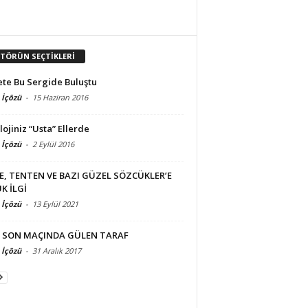
İTÖRÜN SEÇTİKLERİ
te Bu Sergide Buluştu
 İçözü
-
15 Haziran 2016
lojiniz “Usta” Ellerde
 İçözü
-
2 Eylül 2016
, TENTEN VE BAZI GÜZEL SÖZCÜKLER’E
K İLGİ
 İçözü
-
13 Eylül 2021
N SON MAÇINDA GÜLEN TARAF
 İçözü
-
31 Aralık 2017