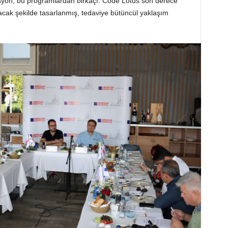
syon, bu programlardan birkaçı. Code Lotus son derece
acak şekilde tasarlanmış, tedaviye bütüncül yaklaşım