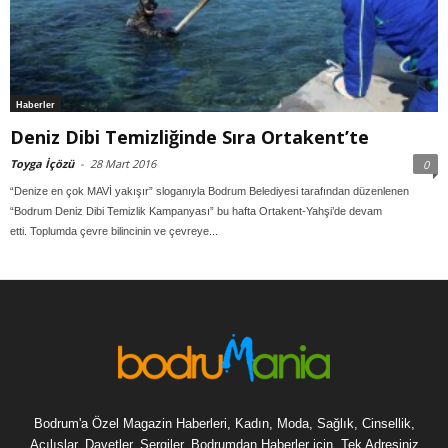
Haberler
Deniz Dibi Temizliğinde Sıra Ortakent’te
Toyga İçözü
-
28 Mart 2016
0
“Denize en çok MAVİ yakışır” sloganıyla Bodrum Belediyesi tarafından düzenlenen
“Bodrum Deniz Dibi Temizlik Kampanyası” bu hafta Ortakent-Yahşi’de devam
etti. Toplumda çevre bilincinin ve çevreye...
Bodrum'a Özel Magazin Haberleri, Kadın, Moda, Sağlık, Cinsellik,
Açılışlar, Davetler, Sergiler, Bodrumdan Haberler için, Tek Adresiniz