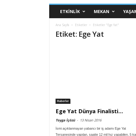
ETKINLIK
MEKAN
YAŞA
Ana Sayfa
Etiketler
Etiketler "Ege Yat"
Etiket: Ege Yat
Haberler
Ege Yat Dünya Finalisti…
Toyga İçözü
-
13 Nisan 2016
İsmi açıklanmayan yabancı bir iş adamı Ege Yat
Tersanesinde yapılan, saatte 12 mil hız yapabilen, 5 kab