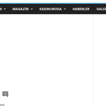
M
MAGAZIN
KADIN/MODA
HABERLER
GALE
0
inli,