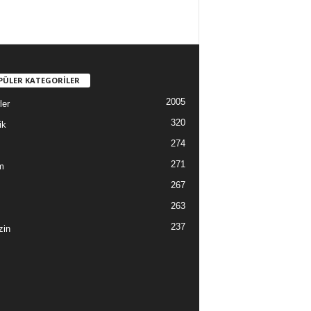
PÜLER KATEGORİLER
2005
ler
320
ik
274
271
m
267
263
237
zin