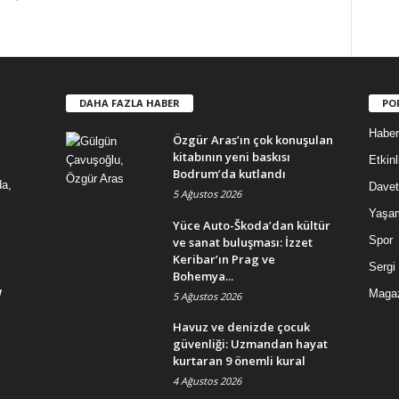
DAHA FAZLA HABER
PO
Haber
Özgür Aras’ın çok konuşulan
kitabının yeni baskısı
Etkinl
Bodrum’da kutlandı
da,
Davet
5 Ağustos 2026
Yaşa
Yüce Auto-Škoda’dan kültür
Spor
ve sanat buluşması: İzzet
Keribar’ın Prag ve
Sergi
Bohemya...
Maga
5 Ağustos 2026
Havuz ve denizde çocuk
güvenliği: Uzmandan hayat
kurtaran 9 önemli kural
4 Ağustos 2026