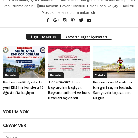
katkı sunmaktadır. Eğitim hayatını Levent İlkokulu, Etiler Lisesi ve Şişli Endüstri
Meslek Lisesi’nde tamamlamıştır.
İlgili Haberler
Yazarın Diğer İçerikleri
Haberler
Haberler
Etkinlik
Bodrum ve Muğla’da 15
TEV 2026-2027 burs
Bodrum Yarı Maratonu
yeni EDS hız koridoru 10
başvuruları başlıyor:
için geri sayım başladı:
Ağustos’ta başlıyor
Başvuru tarihleri ve burs
Sarı yazda koşuya son
tutarları açıklandı
60 gün
YORUM YOK
CEVAP VER