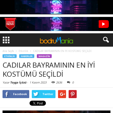
Ana Sayfa
Etkinlik
CADILAR BAYRAMININ EN İYİ KOSTÜMÜ SEÇİLDİ
ETKINLIK
HABERLER
MAGAZIN
CADILAR BAYRAMININ EN İYİ
KOSTÜMÜ SEÇİLDİ
Yazar
Toyga İçözü
-
1 Kasım 2023
2636
0
Facebook
Twitter