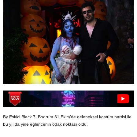
By Eskici Black 7, Bodrum 31 Ekim’de geleneksel kostüm partisi ile
bu yıl da yine eğlencenin odak noktası oldu.