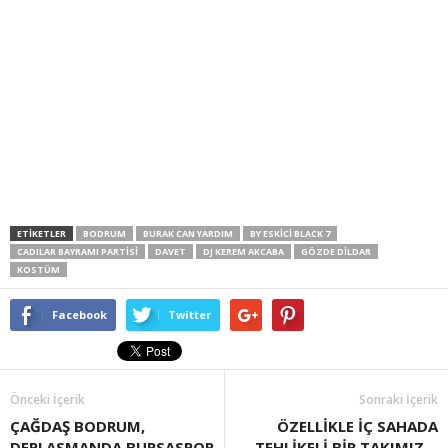
ETIKETLER
BODRUM
BURAK CAN YARDIM
BY ESKICI BLACK 7
CADILAR BAYRAMI PARTISI
DAVET
DJ KEREM AKCABA
GÖZDE DILDAR
KOSTÜM
Facebook
Twitter
Önceki İçerik
Sonraki İçerik
ÇAĞDAŞ BODRUM,
ÖZELLİKLE İÇ SAHADA
DEPLASMANDA BURSASPOR
TEHLİKELİ BİR TAKIMIZ…