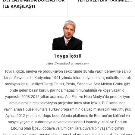
İLE KARŞILAŞTI
Toyga İçözü
https://www.bodrumania.com
Toyga İçözü, medya ve prodüksiyon sektöründe 30 yıla yakın deneyime sahip
bir profesyoneldir. Kariyerine 1991 yılında Intermedya’da satış müfettişi olarak
başlayan İçözü, Milliyet Dergi Grubu, Posta, Sabah ve Star Medya Grubu gibi
önde gelen basın kuruluşlarında magazin muhabirliği ve köşe yazarlığı
yapmıştır. 2008-2012 yılları arasında Artı Film ve Hipa Medya’da prodüksiyon
amiri olarak birçok televizyon projesine imza atan İçözü, TLC kanalında
yayınlanan House Hunters Turkey programının da yapım sürecini yürütmüştür.
Ayrıca 2012 yılında kurduğu bodruMania platformu ile Bodrum’un kültürel ve
sosyal yaşamını aktarmaya devam etmektedir. Lisanslı yüzücü ve Enduro
tutkunu olan İçözü, doğaya ve tüm canlılara duyarlı bir yaşam biçimini
benimsemekte, aynı zamanda bir arama kurtarma gönüllüsü olarak da topluma