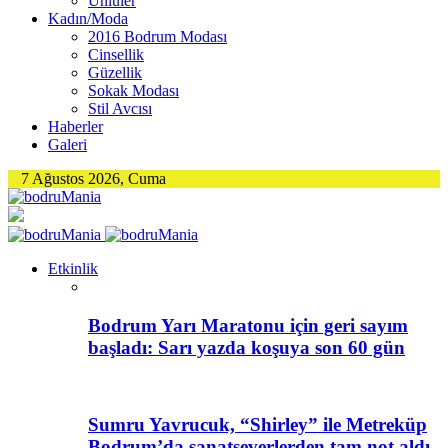
Ünlüler
Kadın/Moda
2016 Bodrum Modası
Cinsellik
Güzellik
Sokak Modası
Stil Avcısı
Haberler
Galeri
7 Ağustos 2026, Cuma
Etkinlik
Bodrum Yarı Maratonu için geri sayım
başladı: Sarı yazda koşuya son 60 gün
Sumru Yavrucuk, “Shirley” ile Metreküp
Bodrum’da sanatseverlerden tam not aldı