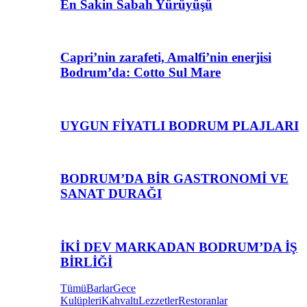
En Sakin Sabah Yürüyüşü
Capri’nin zarafeti, Amalfi’nin enerjisi
Bodrum’da: Cotto Sul Mare
UYGUN FİYATLI BODRUM PLAJLARI
BODRUM’DA BİR GASTRONOMİ VE
SANAT DURAĞI
İKİ DEV MARKADAN BODRUM’DA İŞ
BİRLİĞİ
Tümü
Barlar
Gece
Kulüpleri
Kahvaltı
Lezzetler
Restoranlar